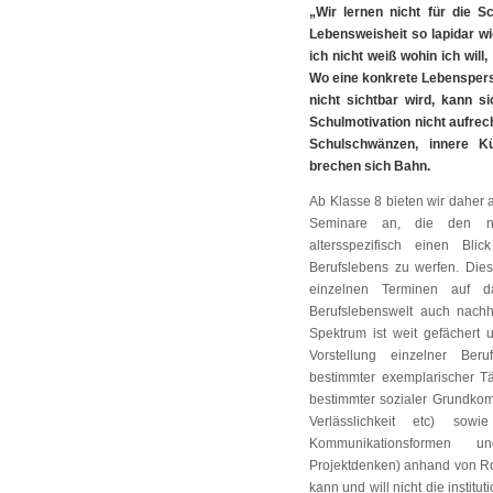
„Wir lernen nicht für die S
Lebensweisheit so lapidar wi
ich nicht weiß wohin ich will
Wo eine konkrete Lebenspers
nicht sichtbar wird, kann s
Schulmotivation nicht aufrec
Schulschwänzen, innere Kü
brechen sich Bahn.
Ab Klasse 8 bieten wir daher 
Seminare an, die den no
altersspezifisch einen Bl
Berufslebens zu werfen. Dies
einzelnen Terminen auf d
Berufslebenswelt auch nach
Spektrum ist weit gefächert
Vorstellung einzelner Beru
bestimmter exemplarischer Tä
bestimmter sozialer Grundkompe
Verlässlichkeit etc) sowi
Kommunikationsformen 
Projektdenken) anhand von Ro
kann und will nicht die institu