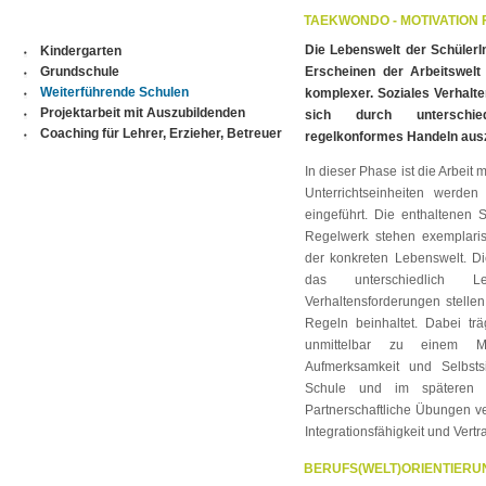
TAEKWONDO - MOTIVATION 
Die Lebenswelt der SchülerI
Kindergarten
Grundschule
Erscheinen der Arbeitswelt
Weiterführende Schulen
komplexer. Soziales Verhalte
Projektarbeit mit Auszubildenden
sich durch unterschied
Coaching für Lehrer, Erzieher, Betreuer
regelkonformes Handeln aus
In dieser Phase ist die Arbeit 
Unterrichtseinheiten werde
eingeführt. Die enthaltenen
Regelwerk stehen exemplarisc
der konkreten Lebenswelt. Di
das unterschiedlich L
Verhaltensforderungen stellen
Regeln beinhaltet. Dabei tr
unmittelbar zu einem Me
Aufmerksamkeit und Selbstsi
Schule und im späteren B
Partnerschaftliche Übungen ve
Integrationsfähigkeit und Vertr
BERUFS(WELT)ORIENTIERU